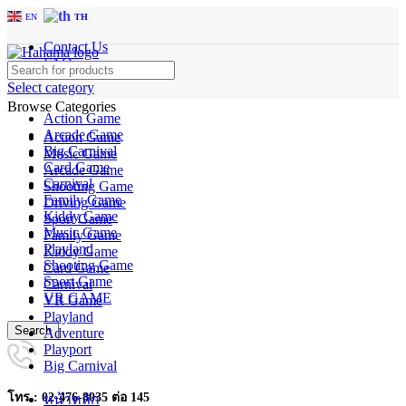
EN
TH
Contact Us
FAQs
Select category
Browse Categories
Action Game
Arcade Game
Action Game
Big Carnival
Music Game
Card Game
Arcade Game
Carnival
Shooting Game
Family Game
Driving Game
Kiddy Game
Sport Game
Music Game
Family Game
Playland
Kiddy Game
Shooting Game
Card Game
Sport Game
Carnival
VR GAME
VR Game
Playland
Search
Adventure
Playport
Big Carnival
โทร : 02-476-8035 ต่อ 145
หน้าหลัก