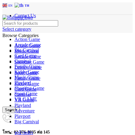
EN
TH
Contact Us
FAQs
Select category
Browse Categories
Action Game
Arcade Game
Action Game
Big Carnival
Music Game
Card Game
Arcade Game
Carnival
Shooting Game
Family Game
Driving Game
Kiddy Game
Sport Game
Music Game
Family Game
Playland
Kiddy Game
Shooting Game
Card Game
Sport Game
Carnival
VR GAME
VR Game
Playland
Search
Adventure
Playport
Big Carnival
โทร : 02-476-8035 ต่อ 145
หน้าหลัก