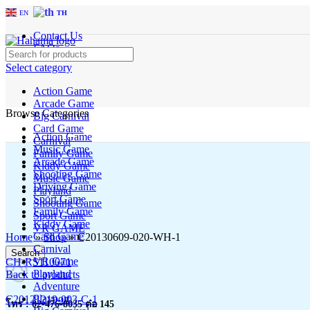
EN
TH
Contact Us
FAQs
Select category
Action Game
Arcade Game
Browse Categories
Big Carnival
Card Game
Action Game
Carnival
Music Game
Family Game
Arcade Game
Kiddy Game
Shooting Game
Music Game
Driving Game
Playland
Sport Game
Shooting Game
Family Game
Sport Game
Kiddy Game
Click to enlarge
VR GAME
Card Game
Home
»
Shop
»
C20130609-020-WH-1
Carnival
Search
VR Game
CH-RS110071
Playland
Back to products
Adventure
Playport
C20121219-003-C-1
โทร : 02-476-8035 ต่อ 145