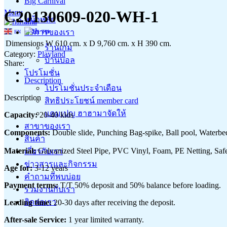
Big Carnival
C20130609-020-WH-1
Menu
หน้าหลัก
บริการของเรา
EN
TH
Dimensions
W 610 cm. x D 9,760 cm. x H 390 cm.
ร้านเกม
Category:
Playland
บ้านบอล
Share:
โปรโมชั่น
Description
โปรโมชั่นประจำเดือน
Description
สิทธิประโยชน์ member card
แคมเปญ ฮาฮามาจัดให้
Capacity:
20-40 kids
สาขาของเรา
Components:
Double slide, Punching Bag-spike, Ball pool, Waterbe
สินค้า
Material:
Galvanized Steel Pipe, PVC Vinyl, Foam, PE Netting, Safet
เกี่ยวกับเรา
ข่าวสารและกิจกรรม
Age for:
3-12 years
คำถามที่พบบ่อย
Payment terms:
T/T 50% deposit and 50% balance before loading.
ร่วมงานกับเรา
ติดต่อเรา
Leading time:
20-30 days after receiving the deposit.
After-sale Service:
1 year limited warranty.