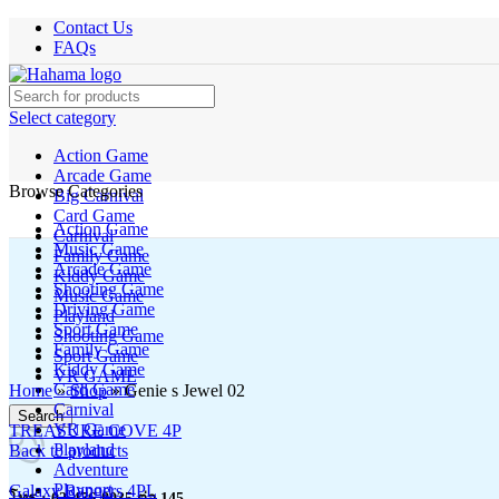
Contact Us
FAQs
Select category
Action Game
Arcade Game
Browse Categories
Big Carnival
Card Game
Action Game
Carnival
Music Game
Family Game
Arcade Game
Kiddy Game
Shooting Game
Music Game
Driving Game
Playland
Sport Game
Shooting Game
Family Game
Sport Game
Kiddy Game
Click to enlarge
VR GAME
Card Game
Home
»
Shop
»
Genie s Jewel 02
Carnival
Search
VR Game
TREASURE COVE 4P
Playland
Back to products
Adventure
Playport
Galaxy Rangers 4PL
โทร : 02-476-8035 ต่อ 145