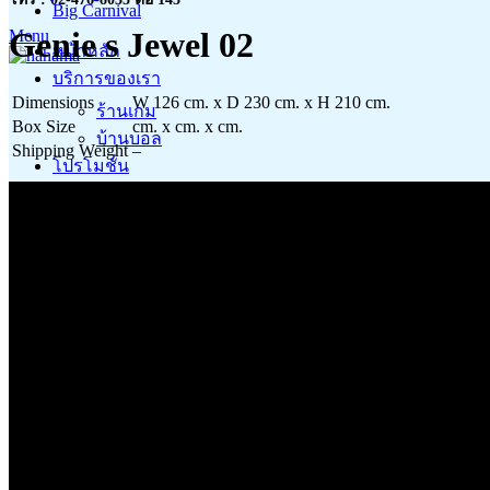
Big Carnival
Genie s Jewel 02
Menu
หน้าหลัก
บริการของเรา
Dimensions
W 126 cm. x D 230 cm. x H 210 cm.
ร้านเกม
Box Size
cm. x cm. x cm.
บ้านบอล
Shipping Weight
–
โปรโมชั่น
โปรโมชั่นประจำเดือน
สิทธิประโยชน์ member card
แคมเปญ ฮาฮามาจัดให้
สาขาของเรา
สินค้า
เกี่ยวกับเรา
ข่าวสารและกิจกรรม
คำถามที่พบบ่อย
ร่วมงานกับเรา
ติดต่อเรา