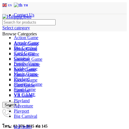
EN
TH
Contact Us
FAQs
Select category
Browse Categories
Action Game
Arcade Game
Action Game
Big Carnival
Music Game
Card Game
Arcade Game
Carnival
Shooting Game
Family Game
Driving Game
Kiddy Game
Sport Game
Music Game
Family Game
Playland
Kiddy Game
Shooting Game
Card Game
Sport Game
Carnival
VR GAME
VR Game
Playland
Search
Adventure
Playport
Big Carnival
โทร : 02-476-8035 ต่อ 145
หน้าหลัก