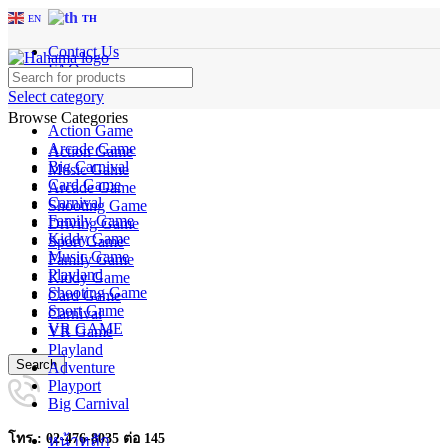
EN
TH
Contact Us
FAQs
Select category
Browse Categories
Action Game
Arcade Game
Action Game
Big Carnival
Music Game
Card Game
Arcade Game
Carnival
Shooting Game
Family Game
Driving Game
Kiddy Game
Sport Game
Music Game
Family Game
Playland
Kiddy Game
Shooting Game
Card Game
Sport Game
Carnival
VR GAME
VR Game
Playland
Search
Adventure
Playport
Big Carnival
โทร : 02-476-8035 ต่อ 145
หน้าหลัก