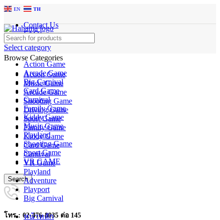
EN
TH
Contact Us
FAQs
Select category
Browse Categories
Action Game
Arcade Game
Action Game
Big Carnival
Music Game
Card Game
Arcade Game
Carnival
Shooting Game
Family Game
Driving Game
Kiddy Game
Sport Game
Music Game
Family Game
Playland
Kiddy Game
Shooting Game
Card Game
Sport Game
Carnival
VR GAME
VR Game
Playland
Search
Adventure
Playport
Big Carnival
โทร : 02-476-8035 ต่อ 145
หน้าหลัก