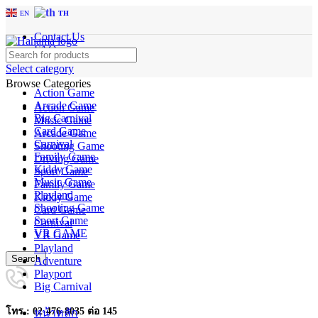
EN
TH
Contact Us
FAQs
Select category
Browse Categories
Action Game
Arcade Game
Action Game
Big Carnival
Music Game
Card Game
Arcade Game
Carnival
Shooting Game
Family Game
Driving Game
Kiddy Game
Sport Game
Music Game
Family Game
Playland
Kiddy Game
Shooting Game
Card Game
Sport Game
Carnival
VR GAME
VR Game
Playland
Search
Adventure
Playport
Big Carnival
โทร : 02-476-8035 ต่อ 145
หน้าหลัก