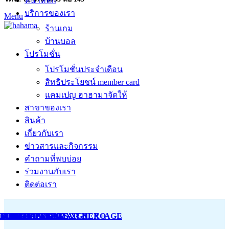
หน้าหลัก
บริการของเรา
Menu
ร้านเกม
บ้านบอล
โปรโมชั่น
โปรโมชั่นประจำเดือน
สิทธิประโยชน์ member card
แคมเปญ ฮาฮามาจัดให้
สาขาของเรา
สินค้า
เกี่ยวกับเรา
ข่าวสารและกิจกรรม
คำถามที่พบบ่อย
ร่วมงานกับเรา
ติดต่อเรา
BEATMANIA IIDX27 HERO
GITADORA GUITAR-NEX+AGE
JUBEAT FESTO
JUMPING MAN2
BISHI BASHI
MUSECA
POP’N MUSIC
GUITAR FREAKS XG3