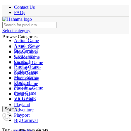
Contact Us
FAQs
Select category
Browse Categories
Action Game
Arcade Game
Action Game
Big Carnival
Music Game
Card Game
Arcade Game
Carnival
Shooting Game
Family Game
Driving Game
Kiddy Game
Sport Game
Music Game
Family Game
Playland
Kiddy Game
Shooting Game
Card Game
Sport Game
Carnival
VR GAME
VR Game
Playland
Search
Adventure
Playport
Big Carnival
โทร : 02-476-8035 ต่อ 145