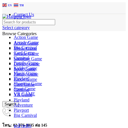
EN
TH
Contact Us
FAQs
Select category
Browse Categories
Action Game
Arcade Game
Action Game
Big Carnival
Music Game
Card Game
Arcade Game
Carnival
Shooting Game
Family Game
Driving Game
Kiddy Game
Sport Game
Music Game
Family Game
Playland
Kiddy Game
Shooting Game
Card Game
Sport Game
Carnival
VR GAME
VR Game
Playland
Search
Adventure
Playport
Big Carnival
โทร : 02-476-8035 ต่อ 145
หน้าหลัก