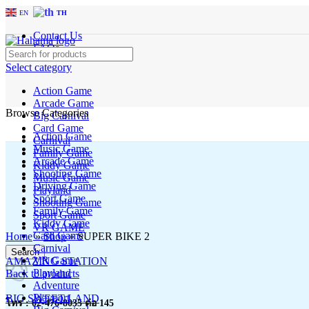
EN
TH
Contact Us
FAQs
Select category
Action Game
Arcade Game
Browse Categories
Big Carnival
Card Game
Action Game
Carnival
Music Game
Family Game
Arcade Game
Kiddy Game
Shooting Game
Music Game
Driving Game
Playland
Sport Game
Shooting Game
Family Game
Sport Game
Kiddy Game
Click to enlarge
VR GAME
Card Game
Home
»
Shop
»
SUPER BIKE 2
Carnival
Search
VR Game
AMAZING STATION
Playland
Back to products
Adventure
Playport
BIG SWEET LAND
โทร : 02-476-8035 ต่อ 145