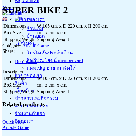
Big Carnival
SUPER BIKE 2
Menu
หน้าหลัก
บริการของเรา
EN
TH
Dimensions
W 105 cm. x D 220 cm. x H 200 cm.
ร้านเกม
Box Size
cm. x cm. x cm.
บ้านบอล
Shipping Weight
Shipping Weight
โปรโมชั่น
Category:
Arcade Game
Share:
โปรโมชั่นประจำเดือน
สิทธิประโยชน์ member card
Description
แคมเปญ ฮาฮามาจัดให้
Description
สาขาของเรา
Dimensions
W 105 cm. x D 220 cm. x H 200 cm.
สินค้า
Box Size
cm. x cm. x cm.
เกี่ยวกับเรา
Shipping Weight
Shipping Weight
ข่าวสารและกิจกรรม
Related products
คำถามที่พบบ่อย
ร่วมงานกับเรา
ติดต่อเรา
Quick view
Arcade Game