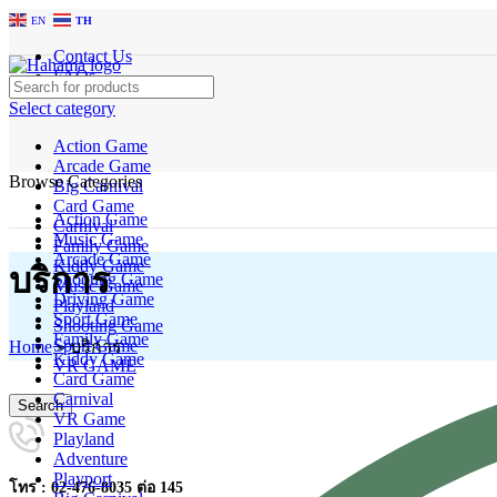
EN
TH
Contact Us
FAQs
Select category
Action Game
Arcade Game
Browse Categories
Big Carnival
Card Game
Action Game
Carnival
Music Game
Family Game
Arcade Game
Kiddy Game
บริการ
Shooting Game
Music Game
Driving Game
Playland
Sport Game
Shooting Game
Family Game
Sport Game
Home
»
บริการ
Kiddy Game
VR GAME
Card Game
Carnival
Search
VR Game
Playland
Adventure
Playport
โทร : 02-476-8035 ต่อ 145