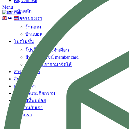
Big Carnival
Menu
หน้าหลัก
บริการของเรา
EN
TH
ร้านเกม
บ้านบอล
โปรโมชั่น
โปรโมชั่นประจำเดือน
สิทธิประโยชน์ member card
แคมเปญ ฮาฮามาจัดให้
สาขาของเรา
สินค้า
เกี่ยวกับเรา
ข่าวสารและกิจกรรม
คำถามที่พบบ่อย
ร่วมงานกับเรา
ติดต่อเรา