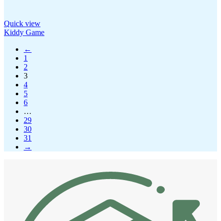
Quick view
Kiddy Game
←
1
2
3
4
5
6
…
29
30
31
→