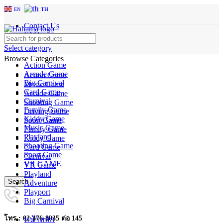
EN
TH
Contact Us
FAQs
Select category
Browse Categories
Action Game
Arcade Game
Action Game
Big Carnival
Music Game
Card Game
Arcade Game
Carnival
Shooting Game
Family Game
Driving Game
Kiddy Game
Sport Game
Music Game
Family Game
Playland
Kiddy Game
Shooting Game
Card Game
Sport Game
Carnival
VR GAME
VR Game
Playland
Search
Adventure
Playport
Big Carnival
โทร : 02-476-8035 ต่อ 145
หน้าหลัก