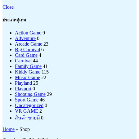
Close
ประเภทตู้เกม
Action Game
9
Adventure
0
Arcade Game
23
Big Carnival
6
Card Game
4
Carnival
44
Family Game
41
Kiddy Game
115
Music Game
22
Playland
25
Playport
0
Shooting Game
29
Sport Game
46
Uncategorized
0
VR GAME
2
สินค้าขายดี
0
Home
»
Shop