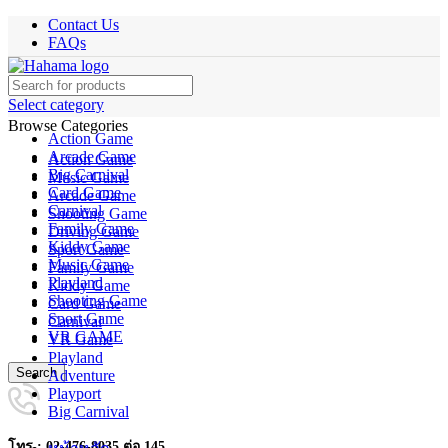
Contact Us
FAQs
Select category
Browse Categories
Action Game
Arcade Game
Action Game
Big Carnival
Music Game
Card Game
Arcade Game
Carnival
Shooting Game
Family Game
Driving Game
Kiddy Game
Sport Game
Music Game
Family Game
Playland
Kiddy Game
Shooting Game
Card Game
Sport Game
Carnival
VR GAME
VR Game
Playland
Search
Adventure
Playport
Big Carnival
โทร : 02-476-8035 ต่อ 145