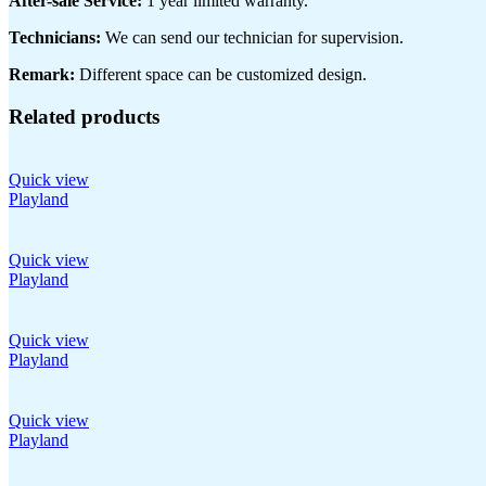
After-sale Service:
1 year limited warranty.
Technicians:
We can send our technician for supervision.
Remark:
Different space can be customized design.
Related products
Quick view
Playland
Quick view
Playland
Quick view
Playland
Quick view
Playland