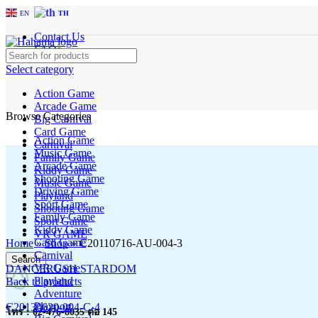
EN
TH
Contact Us
FAQs
Select category
Action Game
Arcade Game
Browse Categories
Big Carnival
Card Game
Action Game
Carnival
Music Game
Family Game
Arcade Game
Kiddy Game
Shooting Game
Music Game
Driving Game
Playland
Sport Game
Shooting Game
Family Game
Sport Game
Kiddy Game
Click to enlarge
VR GAME
Card Game
Home
»
Shop
»
C20110716-AU-004-3
Carnival
Search
VR Game
DANCERUSH STARDOM
Playland
Back to products
Adventure
Playport
C20130620-004-C-4
โทร : 02-476-8035 ต่อ 145