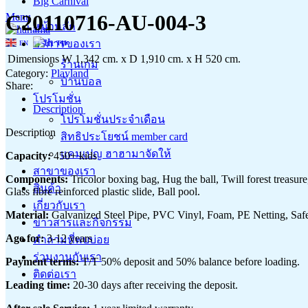
Big Carnival
C20110716-AU-004-3
Menu
หน้าหลัก
บริการของเรา
EN
TH
Dimensions
W 1,342 cm. x D 1,910 cm. x H 520 cm.
ร้านเกม
Category:
Playland
บ้านบอล
Share:
โปรโมชั่น
Description
โปรโมชั่นประจำเดือน
Description
สิทธิประโยชน์ member card
แคมเปญ ฮาฮามาจัดให้
Capacity:
450+ kids
สาขาของเรา
Components:
Tricolor boxing bag, Hug the ball, Twill forest treasur
สินค้า
Glass fibre reinforced plastic slide, Ball pool.
เกี่ยวกับเรา
Material:
Galvanized Steel Pipe, PVC Vinyl, Foam, PE Netting, Safet
ข่าวสารและกิจกรรม
Age for:
3-12 years
คำถามที่พบบ่อย
ร่วมงานกับเรา
Payment terms:
T/T 50% deposit and 50% balance before loading.
ติดต่อเรา
Leading time:
20-30 days after receiving the deposit.