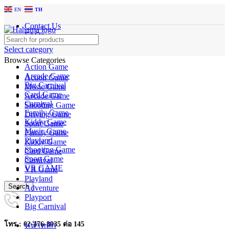
EN
TH
Contact Us
FAQs
Select category
Browse Categories
Action Game
Arcade Game
Action Game
Big Carnival
Music Game
Card Game
Arcade Game
Carnival
Shooting Game
Family Game
Driving Game
Kiddy Game
Sport Game
Music Game
Family Game
Playland
Kiddy Game
Shooting Game
Card Game
Sport Game
Carnival
VR GAME
VR Game
Playland
Search
Adventure
Playport
Big Carnival
โทร : 02-476-8035 ต่อ 145
หน้าหลัก