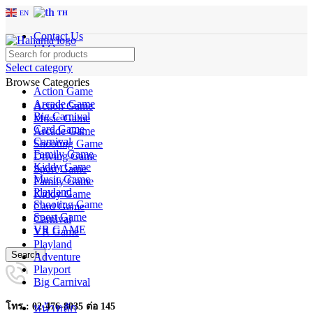
EN
TH
Contact Us
FAQs
Select category
Browse Categories
Action Game
Arcade Game
Action Game
Big Carnival
Music Game
Card Game
Arcade Game
Carnival
Shooting Game
Family Game
Driving Game
Kiddy Game
Sport Game
Music Game
Family Game
Playland
Kiddy Game
Shooting Game
Card Game
Sport Game
Carnival
VR GAME
VR Game
Playland
Search
Adventure
Playport
Big Carnival
โทร : 02-476-8035 ต่อ 145
หน้าหลัก