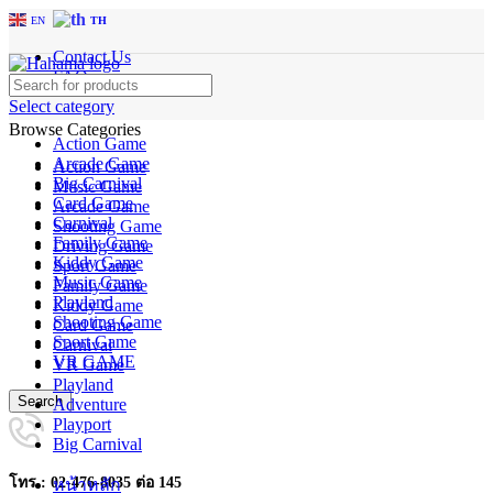
EN
TH
Contact Us
FAQs
Select category
Browse Categories
Action Game
Arcade Game
Action Game
Big Carnival
Music Game
Card Game
Arcade Game
Carnival
Shooting Game
Family Game
Driving Game
Kiddy Game
Sport Game
Music Game
Family Game
Playland
Kiddy Game
Shooting Game
Card Game
Sport Game
Carnival
VR GAME
VR Game
Playland
Search
Adventure
Playport
Big Carnival
โทร : 02-476-8035 ต่อ 145
หน้าหลัก