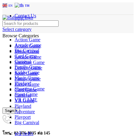
EN
TH
Contact Us
FAQs
Select category
Browse Categories
Action Game
Arcade Game
Action Game
Big Carnival
Music Game
Card Game
Arcade Game
Carnival
Shooting Game
Family Game
Driving Game
Kiddy Game
Sport Game
Music Game
Family Game
Playland
Kiddy Game
Shooting Game
Card Game
Sport Game
Carnival
VR GAME
VR Game
Playland
Search
Adventure
Playport
Big Carnival
โทร : 02-476-8035 ต่อ 145
หน้าหลัก