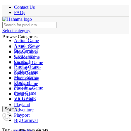
Contact Us
FAQs
Select category
Browse Categories
Action Game
Arcade Game
Action Game
Big Carnival
Music Game
Card Game
Arcade Game
Carnival
Shooting Game
Family Game
Driving Game
Kiddy Game
Sport Game
Music Game
Family Game
Playland
Kiddy Game
Shooting Game
Card Game
Sport Game
Carnival
VR GAME
VR Game
Playland
Search
Adventure
Playport
Big Carnival
โทร : 02-476-8035 ต่อ 145