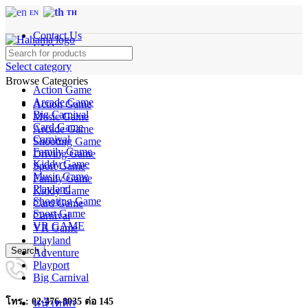
EN
TH
Contact Us
FAQs
Select category
Browse Categories
Action Game
Arcade Game
Action Game
Big Carnival
Music Game
Card Game
Arcade Game
Carnival
Shooting Game
Family Game
Driving Game
Kiddy Game
Sport Game
Music Game
Family Game
Playland
Kiddy Game
Shooting Game
Card Game
Sport Game
Carnival
VR GAME
VR Game
Playland
Search
Adventure
Playport
Big Carnival
โทร : 02-476-8035 ต่อ 145
หน้าหลัก