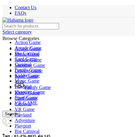
Contact Us
FAQs
Select category
Browse Categories
Action Game
Arcade Game
Action Game
Big Carnival
Music Game
Card Game
Arcade Game
Carnival
Shooting Game
Family Game
Driving Game
Kiddy Game
Sport Game
Music Game
Playland
Family Game
Shooting Game
Kiddy Game
Sport Game
Card Game
VR GAME
Carnival
VR Game
Search
Playland
Adventure
Playport
Big Carnival
โทร : 02-476-8035 ต่อ 145