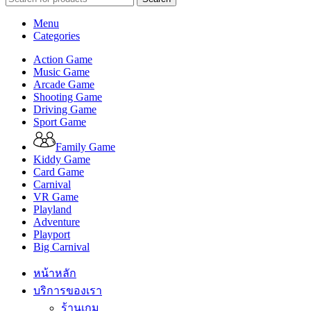
Menu
Categories
Action Game
Music Game
Arcade Game
Shooting Game
Driving Game
Sport Game
Family Game
Kiddy Game
Card Game
Carnival
VR Game
Playland
Adventure
Playport
Big Carnival
หน้าหลัก
บริการของเรา
ร้านเกม