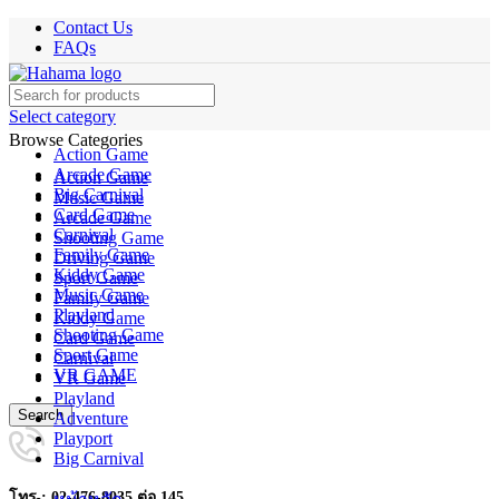
Contact Us
FAQs
Select category
Browse Categories
Action Game
Arcade Game
Action Game
Big Carnival
Music Game
Card Game
Arcade Game
Carnival
Shooting Game
Family Game
Driving Game
Kiddy Game
Sport Game
Music Game
Family Game
Playland
Kiddy Game
Shooting Game
Card Game
Sport Game
Carnival
VR GAME
VR Game
Playland
Search
Adventure
Playport
Big Carnival
โทร : 02-476-8035 ต่อ 145