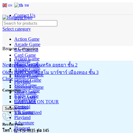
EN
TH
Contact Us
FAQs
Select category
Action Game
Arcade Game
Browse Categories
Big Carnival
Card Game
Action Game
Carnival
Music Game
Newer
Fun City เซ็นทรัล อยุธยา ชั้น 2
Family Game
Arcade Game
Kiddy Game
Older
Hero City คอสโม บาร์ซาร์ เมืองทอง ชั้น 3
Shooting Game
Music Game
Close
Driving Game
Playland
Sport Game
Shooting Game
Categories
Family Game
Sport Game
Kiddy Game
VR GAME
Card Game
HAHAMA ON TOUR
Carnival
symbol
Search
VR Game
Uncategorized
Playland
Adventure
Recent Posts
Playport
โทร : 02-476-8035 ต่อ 145