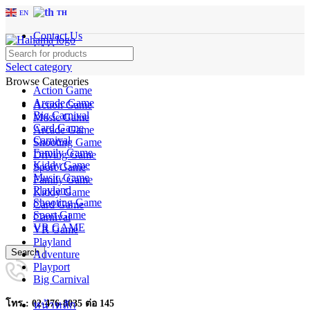
EN
TH
Contact Us
FAQs
Select category
Browse Categories
Action Game
Arcade Game
Action Game
Big Carnival
Music Game
Card Game
Arcade Game
Carnival
Shooting Game
Family Game
Driving Game
Kiddy Game
Sport Game
Music Game
Family Game
Playland
Kiddy Game
Shooting Game
Card Game
Sport Game
Carnival
VR GAME
VR Game
Playland
Search
Adventure
Playport
Big Carnival
โทร : 02-476-8035 ต่อ 145
หน้าหลัก